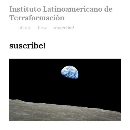
Instituto Latinoamericano de
Terraformación
about
how
suscribe!
suscribe!